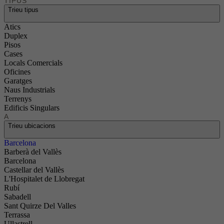
TIPUS
Trieu tipus
Atics
Duplex
Pisos
Cases
Locals Comercials
Oficines
Garatges
Naus Industrials
Terrenys
Edificis Singulars
A
Trieu ubicacions
Barcelona
Barberà del Vallès
Barcelona
Castellar del Vallès
L'Hospitalet de Llobregat
Rubí
Sabadell
Sant Quirze Del Valles
Terrassa
Ullastrell