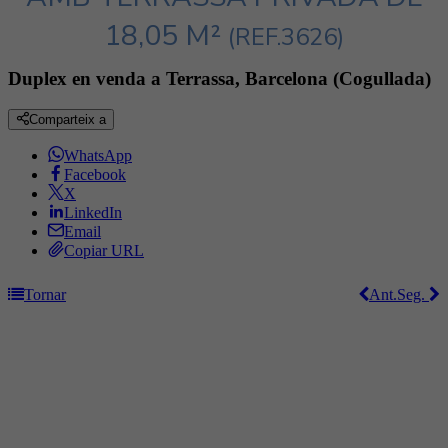
18,05 M²
(REF.3626)
Duplex en venda a Terrassa, Barcelona (Cogullada)
Comparteix a
WhatsApp
Facebook
X
LinkedIn
Email
Copiar URL
Tornar
Ant.
Seg.