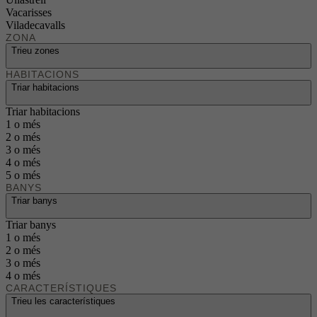
Vacarisses
Viladecavalls
ZONA
Trieu zones
HABITACIONS
Triar habitacions
Triar habitacions
1 o més
2 o més
3 o més
4 o més
5 o més
BANYS
Triar banys
Triar banys
1 o més
2 o més
3 o més
4 o més
CARACTERÍSTIQUES
Trieu les característiques