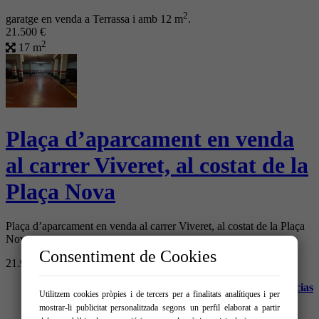
2
garatge en venda a Terrassa i amb 12 m
.
21.500 €
2
17 m
Plaça d’aparcament en venda
al carrer Viveret, al costat de la
Plaça Nova
Plaça d’aparcament en venda al carrer Viveret, al costat de la Plaça
Nova
Consentiment de Cookies
21.900 €
>>
Canal denuncias
Utilitzem cookies pròpies i de tercers per a finalitats analítiques i per
mostrar-li publicitat personalitzada segons un perfil elaborat a partir