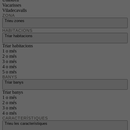
Vacarisses
Viladecavalls
ZONA
Trieu zones
HABITACIONS
Triar habitacions
Triar habitacions
1 o més
2 o més
3 o més
4 o més
5 o més
BANYS
Triar banys
Triar banys
1 o més
2 o més
3 o més
4 o més
CARACTERÍSTIQUES
Trieu les característiques