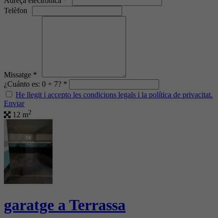
Adreça electrònica *
Telèfon
Missatge *
¿Cuánto es: 0 + 7? *
He llegit i accepto les condicions legals i la política de privacitat.
Enviar
2
12 m
garatge a Terrassa