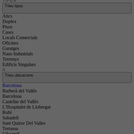
TIPUS
Trieu tipus
Atics
Duplex
Pisos
Cases
Locals Comercials
Oficines
Garatges
Naus Industrials
Terrenys
Edificis Singulars
A
Trieu ubicacions
Barcelona
Barberà del Vallès
Barcelona
Castellar del Vallès
L'Hospitalet de Llobregat
Rubí
Sabadell
Sant Quirze Del Valles
Terrassa
Ullastrell