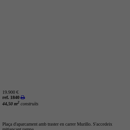
19.900 €
ref. 1840
2
44,50 m
construïts
Plaça d'aparcament amb traster en carrer Murillo. S'accedeix
mitjançant rampa.