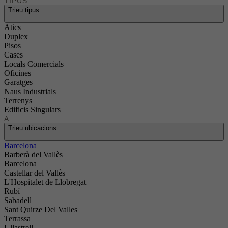
TIPUS
Trieu tipus
Atics
Duplex
Pisos
Cases
Locals Comercials
Oficines
Garatges
Naus Industrials
Terrenys
Edificis Singulars
A
Trieu ubicacions
Barcelona
Barberà del Vallès
Barcelona
Castellar del Vallès
L'Hospitalet de Llobregat
Rubí
Sabadell
Sant Quirze Del Valles
Terrassa
Ullastrell