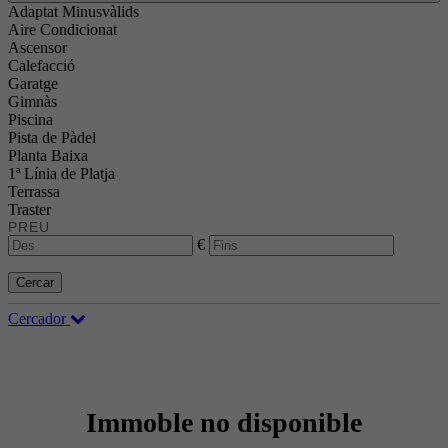
Adaptat Minusvàlids
Aire Condicionat
Ascensor
Calefacció
Garatge
Gimnàs
Piscina
Pista de Pàdel
Planta Baixa
1ª Línia de Platja
Terrassa
Traster
PREU
€
Cercar
Cercador
Immoble no disponible