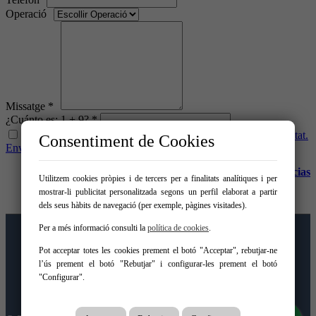
Operació
Missatge *
¿Cuánto es: 1 + 9? *
He llegit i accepto les condicions legals i la política de privacitat.
Consentiment de Cookies
Enviar
>>
Canal denuncias
Utilitzem cookies pròpies i de tercers per a finalitats analítiques i per
mostrar-li publicitat personalitzada segons un perfil elaborat a partir
dels seus hàbits de navegació (per exemple, pàgines visitades).
Per a més informació consulti la
política de cookies
.
Inici
Venda
Lloguer
Pot acceptar totes les cookies prement el botó "Acceptar", rebutjar-ne
Promocions
l’ús prement el botó "Rebutjar" i configurar-les prement el botó
Ven el teu immoble
"Configurar".
Serveis
Contacte