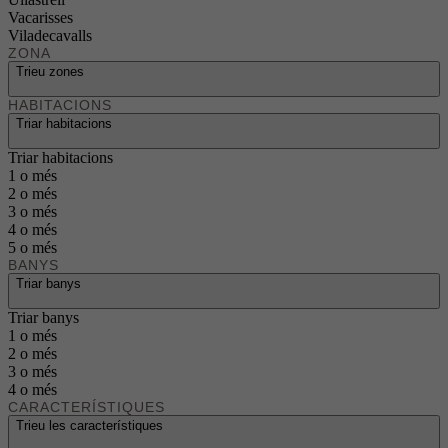
Vacarisses
Viladecavalls
ZONA
Trieu zones
HABITACIONS
Triar habitacions
Triar habitacions
1 o més
2 o més
3 o més
4 o més
5 o més
BANYS
Triar banys
Triar banys
1 o més
2 o més
3 o més
4 o més
CARACTERÍSTIQUES
Trieu les característiques