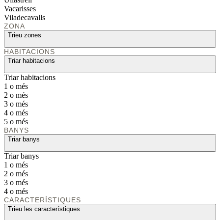
Vacarisses
Viladecavalls
ZONA
Trieu zones
HABITACIONS
Triar habitacions
Triar habitacions
1 o més
2 o més
3 o més
4 o més
5 o més
BANYS
Triar banys
Triar banys
1 o més
2 o més
3 o més
4 o més
CARACTERÍSTIQUES
Trieu les característiques