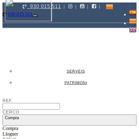
930 015 511
|
|
|
|
930 015 511
Toggle
navigation
INICI
VENDA
LLOGUER
PROMOCIONS
VEN EL TEU IMMOBLE
SERVEIS
SERVEIS
PATRIMONI
CONTACTE
REF.
CERCO
Compra
Compra
Lloguer