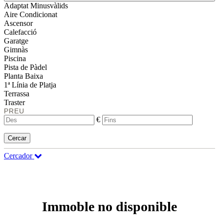
Adaptat Minusvàlids
Aire Condicionat
Ascensor
Calefacció
Garatge
Gimnàs
Piscina
Pista de Pàdel
Planta Baixa
1ª Línia de Platja
Terrassa
Traster
PREU
€
Cercar
Cercador
Immoble no disponible