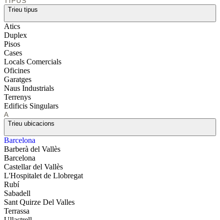
TIPUS
Trieu tipus
Atics
Duplex
Pisos
Cases
Locals Comercials
Oficines
Garatges
Naus Industrials
Terrenys
Edificis Singulars
A
Trieu ubicacions
Barcelona
Barberà del Vallès
Barcelona
Castellar del Vallès
L'Hospitalet de Llobregat
Rubí
Sabadell
Sant Quirze Del Valles
Terrassa
Ullastrell